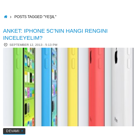
Skip
to
content
HOME
POSTS TAGGED "YEŞIL"
ANKET: IPHONE 5C’NIN HANGI RENGINI
INCELEYELIM?
SEPTEMBER 12, 2013 - 5:13 PM
DEVAMI