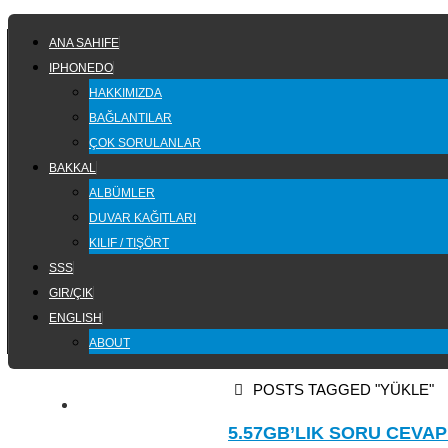
Skip
SKIP
to
ANA SAHIFE
TO
content
IPHONEDO
CONTENT
HAKKIMIZDA
BAĞLANTILAR
ÇOK SORULANLAR
BAKKAL
ALBÜMLER
DUVAR KAĞITLARI
KILIF / TIŞÖRT
SSS
GIR/ÇIK
ENGLISH
ABOUT
HOME
POSTS TAGGED "YÜKLE"
5.57GB’LIK SORU CEVAP