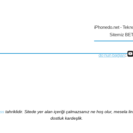
iPhonedo.net - Tekno
Sitemiz BE
do'nun bağları
:
ss
tahriklidir. Sitede yer alan içeriği çalmazsanız ne hoş olur, mesela li
dostluk kardeşlik.