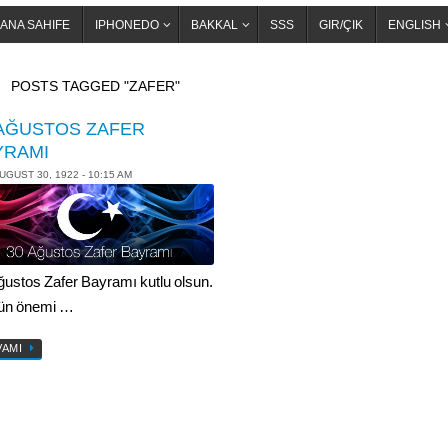
ANA SAHIFE
IPHONEDO
BAKKAL
SSS
GIR/ÇIK
ENGLISH
OME
POSTS TAGGED "ZAFER"
 AĞUSTOS ZAFER
YRAMI
UGUST 30, 1922 - 10:15 AM
ğustos Zafer Bayramı kutlu olsun.
ün önemi …
VAMI