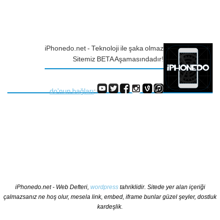
iPhonedo.net - Teknoloji ile şaka olmaz
Sitemiz BETA Aşamasındadır!
do'nun bağları
:
iPhonedo.net - Web Defteri,
wordpress
tahriklidir. Sitede yer alan içeriği
çalmazsanız ne hoş olur, mesela link, embed, iframe bunlar güzel şeyler, dostluk
kardeşlik.