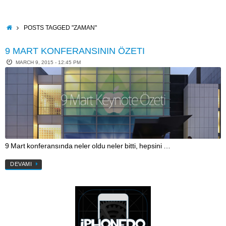
Skip
to
content
HOME
POSTS TAGGED "ZAMAN"
9 MART KONFERANSININ ÖZETI
MARCH 9, 2015 - 12:45 PM
9 Mart konferansında neler oldu neler bitti, hepsini …
DEVAMI