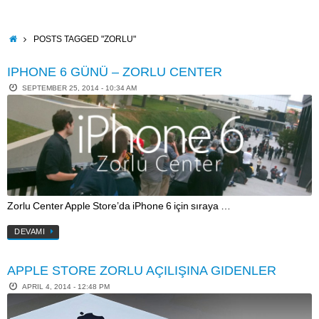
Skip
to
content
HOME
POSTS TAGGED "ZORLU"
IPHONE 6 GÜNÜ – ZORLU CENTER
SEPTEMBER 25, 2014 - 10:34 AM
Zorlu Center Apple Store’da iPhone 6 için sıraya …
DEVAMI
APPLE STORE ZORLU AÇILIŞINA GIDENLER
APRIL 4, 2014 - 12:48 PM