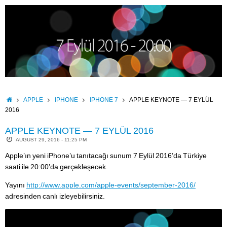
Skip
to
content
HOME
APPLE
IPHONE
IPHONE 7
APPLE KEYNOTE — 7 EYLÜL
2016
APPLE KEYNOTE — 7 EYLÜL 2016
AUGUST 29, 2016 - 11:25 PM
Apple’ın yeni iPhone’u tanıtacağı sunum 7 Eylül 2016’da Türkiye
saati ile 20:00’da gerçekleşecek.
Yayını
http://www.apple.com/apple-events/september-2016/
adresinden canlı izleyebilirsiniz.