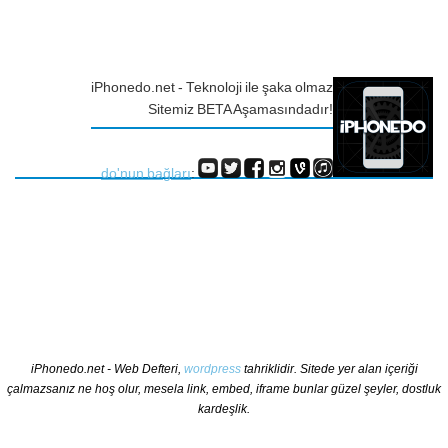
iPhonedo.net - Teknoloji ile şaka olmaz
Sitemiz BETA Aşamasındadır!
do'nun bağları
:
iPhonedo.net - Web Defteri,
wordpress
tahriklidir. Sitede yer alan içeriği
çalmazsanız ne hoş olur, mesela link, embed, iframe bunlar güzel şeyler, dostluk
kardeşlik.