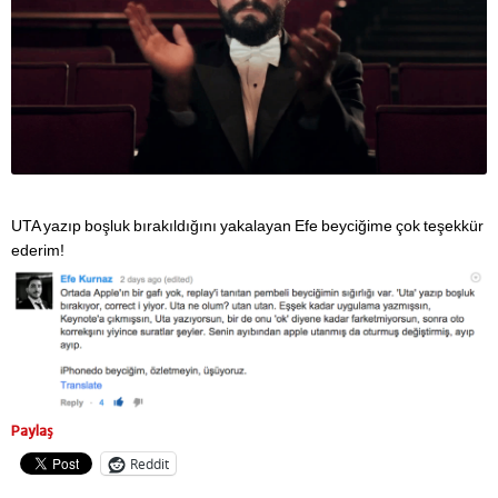
UTA yazıp boşluk bırakıldığını yakalayan Efe beyciğime çok teşekkür
ederim!
Paylaş
Reddit