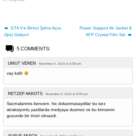
GTA V’e Birinci Şahıs Açısı
Power Support Air Jacket &
(fps) Geliyor!
AFP Crystal Film Set
5 COMMENTS:
UMUT VEREN
November 4, 2014 at 3:59 pm
vay kafir
RETZEP AKKOTS
November 4, 2014 at 9:58 pm
Sacmalanmis bencem. hic dokanmasaydilar bu tarz
atraksiyonlu yazitlarda medyaya dusmez ve bu kimsenin
gozunde bir triviri olmazdi.
YUSUF AKSOY