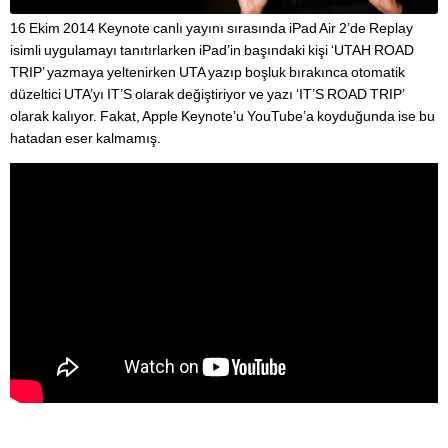
16 Ekim 2014 Keynote canlı yayını sırasında iPad Air 2’de Replay
isimli uygulamayı tanıtırlarken iPad’in başındaki kişi ‘UTAH ROAD
TRIP’ yazmaya yeltenirken UTA yazıp boşluk bırakınca otomatik
düzeltici UTA’yı IT’S olarak değiştiriyor ve yazı ‘IT’S ROAD TRIP’
olarak kalıyor. Fakat, Apple Keynote’u YouTube’a koyduğunda ise bu
hatadan eser kalmamış.