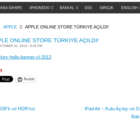
ANA SAHIFE
IPHONEDO
BAKKAL
SSS
GIR/ÇIK
ENGLISH
OME
APPLE
APPLE ONLINE STORE TÜRKIYE AÇILDI!
LE ONLINE STORE TÜRKIYE AÇILDI!
CTOBER 31, 2013 - 6:29 PM
aş
Reddit
DR’lı ve HDR’sız
iPad Air – Kutu Açılışı ve 
Bak