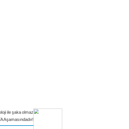
loji ile şaka olmaz
TA Aşamasındadır!