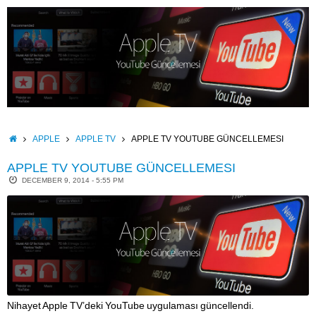
Skip
to
content
HOME
APPLE
APPLE TV
APPLE TV YOUTUBE GÜNCELLEMESI
APPLE TV YOUTUBE GÜNCELLEMESI
DECEMBER 9, 2014 - 5:55 PM
Nihayet Apple TV’deki YouTube uygulaması güncellendi.