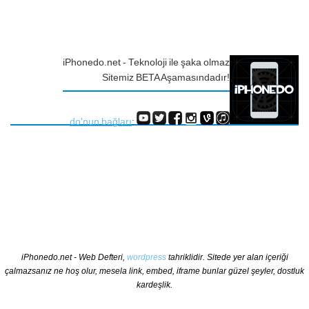
iPhonedo.net - Teknoloji ile şaka olmaz
Sitemiz BETA Aşamasındadır!
do'nun bağları
:
iPhonedo.net - Web Defteri,
wordpress
tahriklidir. Sitede yer alan içeriği
çalmazsanız ne hoş olur, mesela link, embed, iframe bunlar güzel şeyler, dostluk
kardeşlik.