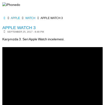
Skip
to
content
HOME
APPLE
WATCH
APPLE WATCH 3
APPLE WATCH 3
SEPTEMBER 25, 2017 - 8:48 PM
Karşınızda 3. Seri Apple Watch incelemesi.