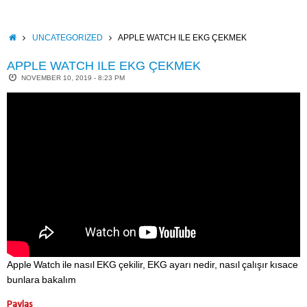
Skip
to
content
HOME
UNCATEGORIZED
APPLE WATCH ILE EKG ÇEKMEK
APPLE WATCH ILE EKG ÇEKMEK
NOVEMBER 10, 2019 - 8:23 PM
Apple Watch ile nasıl EKG çekilir, EKG ayarı nedir, nasıl çalışır kısace
bunlara bakalım
Paylaş