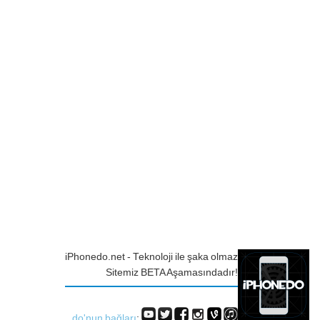
iPhonedo.net - Teknoloji ile şaka olmaz
Sitemiz BETA Aşamasındadır!
do'nun bağları
: