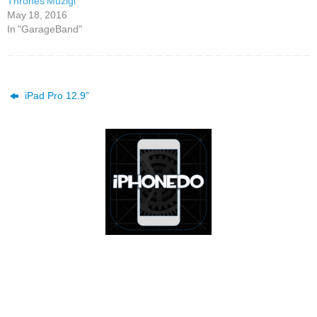
Thrones Müziği
May 18, 2016
In "GarageBand"
iPad Pro 12.9”