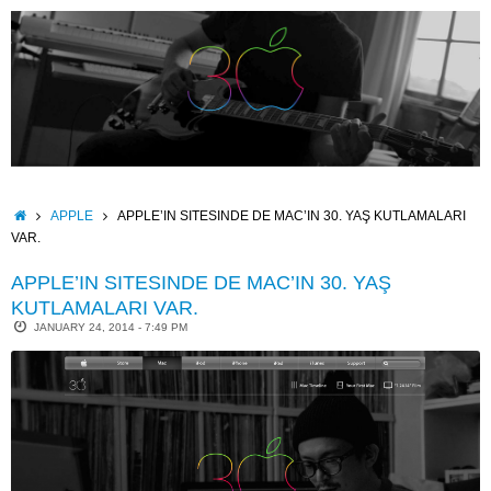
Skip
to
content
HOME
APPLE
APPLE’IN SITESINDE DE MAC’IN 30. YAŞ KUTLAMALARI
VAR.
APPLE’IN SITESINDE DE MAC’IN 30. YAŞ
KUTLAMALARI VAR.
JANUARY 24, 2014 - 7:49 PM