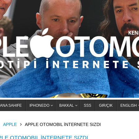
ANA SAHIFE
IPHONEDO
BAKKAL
SSS
GIR/ÇIK
ENGLISH
OME
APPLE
APPLE OTOMOBIL İNTERNETE SIZDI
PLE OTOMOBIL İNTERNETE SIZDI