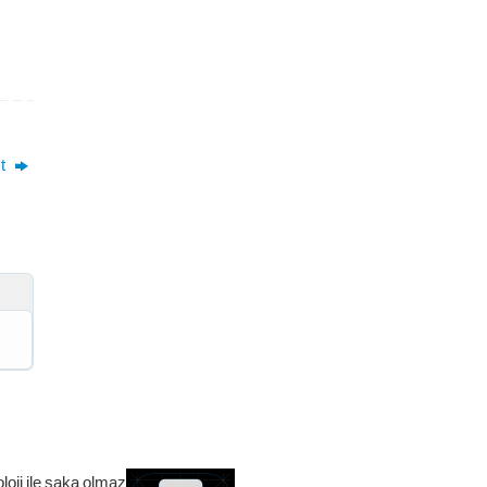
st
loji ile şaka olmaz