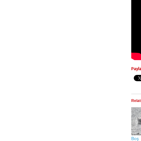
Payl
Rela
Boş