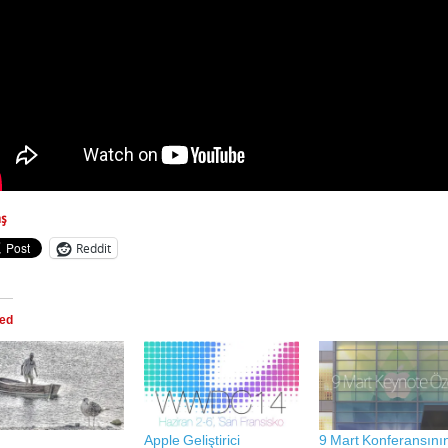
aş
Reddit
ted
Apple Geliştirici
9 Mart Konferansını