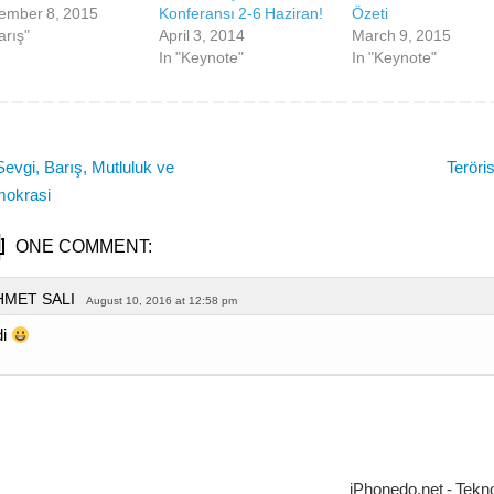
ember 8, 2015
Konferansı 2-6 Haziran!
Özeti
arış"
April 3, 2014
March 9, 2015
In "Keynote"
In "Keynote"
evgi, Barış, Mutluluk ve
Teröri
okrasi
ONE COMMENT:
HMET SALI
August 10, 2016 at 12:58 pm
di
iPhonedo.net - Tekno