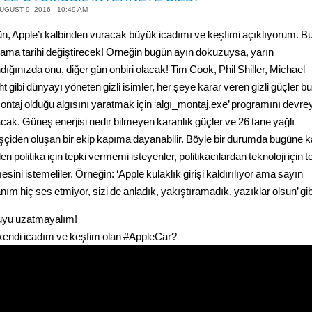
UGUST 9, 2016 - 10:49 AM
n, Apple’ı kalbinden vuracak büyük icadımı ve keşfimi açıklıyorum. B
lama tarihi değiştirecek! Örneğin bugün ayın dokuzuysa, yarın
dığınızda onu, diğer gün onbiri olacak! Tim Cook, Phil Shiller, Michael
t gibi dünyayı yöneten gizli isimler, her şeye karar veren gizli güçler b
montaj olduğu algısını yaratmak için ‘algı_montaj.exe’ programını devre
cak. Güneş enerjisi nedir bilmeyen karanlık güçler ve 26 tane yağlı
şçiden oluşan bir ekip kapıma dayanabilir. Böyle bir durumda bugüne 
n politika için tepki vermemi isteyenler, politikacılardan teknoloji için t
sini istemeliler. Örneğin: ‘Apple kulaklık girişi kaldırılıyor ama sayın
ım hiç ses etmiyor, sizi de anladık, yakıştıramadık, yazıklar olsun’ gib
yu uzatmayalım!
kendi icadım ve keşfim olan ‪#‎AppleCar‬?