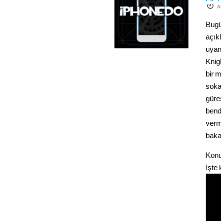
A
Bugü
açık
uyan
Knigh
bir 
soka
güre
bende
verme
bakan
Konu
İşte 