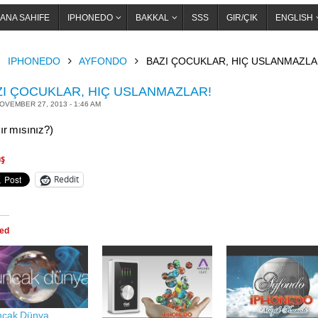
ANA SAHIFE
IPHONEDO
BAKKAL
SSS
GIR/ÇIK
ENGLISH
OME
IPHONEDO
AYFONDO
BAZI ÇOCUKLAR, HIÇ USLANMAZLA
ZI ÇOCUKLAR, HIÇ USLANMAZLAR!
OVEMBER 27, 2013 - 1:46 AM
ır mısınız?)
aş
Reddit
ted
cak Dünya