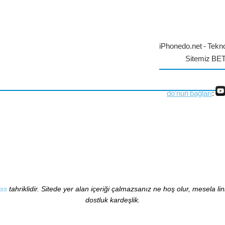
iPhonedo.net - Tekno
Sitemiz BE
do'nun bağları
:
ss
tahriklidir. Sitede yer alan içeriği çalmazsanız ne hoş olur, mesela li
dostluk kardeşlik.