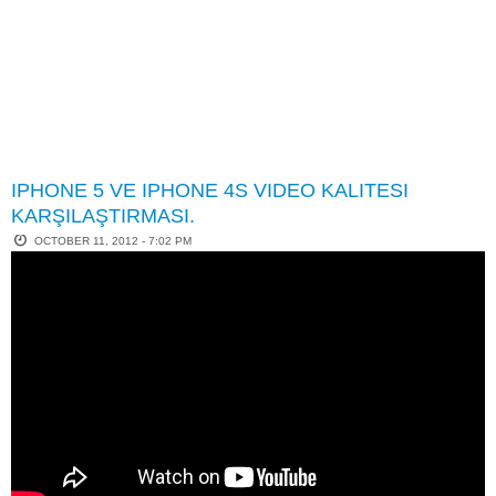
IPHONE 5 VE IPHONE 4S VIDEO KALITESI
KARŞILAŞTIRMASI.
OCTOBER 11, 2012 - 7:02 PM