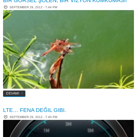
BIR GÖRSEL ŞÖLEN, BIR VIZYON KUMKUMASI!
SEPTEMBER 29, 2012 - 7:44 PM
DEVAMI
LTE… FENA DEĞIL GIBI.
SEPTEMBER 29, 2012 - 7:40 PM