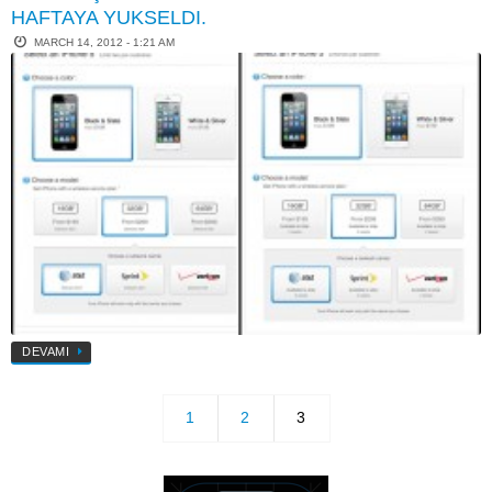
HAFTAYA YUKSELDI.
MARCH 14, 2012 - 1:21 AM
DEVAMI
1
2
3