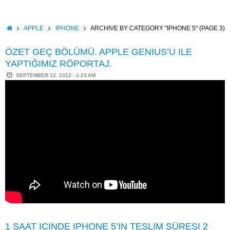
Skip
to
content
HOME
APPLE
IPHONE
ARCHIVE BY CATEGORY "IPHONE 5"
(PAGE 3)
ÖZET GEÇ BÖLÜMÜ. APPLE GENIUS’U ILE
YAPTIĞIMIZ RÖPORTAJ.
SEPTEMBER 12, 2012 - 1:23 AM
1 SAAT IÇINDE IPHONE 5’IN TESLIM SÜRESI 2