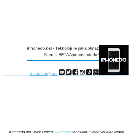
iPhonedo.net - Teknoloji ile şaka olmaz
Sitemiz BETA Aşamasındadır!
do'nun bağları
:
iPhonedo.net - Web Defteri,
wordpress
tahriklidir. Sitede yer alan içeriği