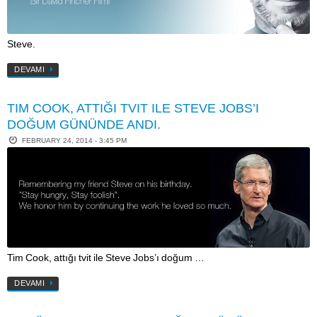
Steve.
DEVAMI
TIM COOK, ATTIĞI TVIT ILE STEVE JOBS’I
DOĞUM GÜNÜNDE ANDI.
FEBRUARY 24, 2014 - 3:45 PM
Tim Cook, attığı tvit ile Steve Jobs’ı doğum …
DEVAMI