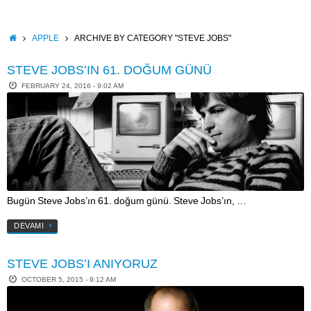
Skip
to
content
HOME
APPLE
ARCHIVE BY CATEGORY "STEVE JOBS"
STEVE JOBS’IN 61. DOĞUM GÜNÜ
FEBRUARY 24, 2016 - 9:02 AM
Bugün Steve Jobs’ın 61. doğum günü. Steve Jobs’ın, …
DEVAMI
STEVE JOBS’I ANIYORUZ
OCTOBER 5, 2015 - 9:12 AM