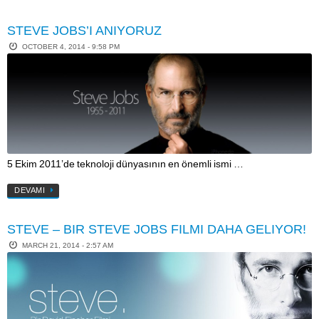
STEVE JOBS’I ANIYORUZ
OCTOBER 4, 2014 - 9:58 PM
5 Ekim 2011’de teknoloji dünyasının en önemli ismi …
DEVAMI
STEVE – BIR STEVE JOBS FILMI DAHA GELIYOR!
MARCH 21, 2014 - 2:57 AM