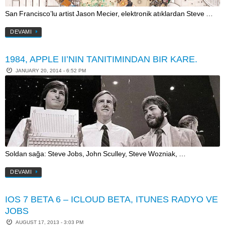
San Francisco’lu artist Jason Mecier, elektronik atıklardan Steve …
DEVAMI
1984, APPLE II’NIN TANITIMINDAN BIR KARE.
JANUARY 20, 2014 - 6:52 PM
Soldan sağa: Steve Jobs, John Sculley, Steve Wozniak, …
DEVAMI
IOS 7 BETA 6 – ICLOUD BETA, ITUNES RADYO VE
JOBS
AUGUST 17, 2013 - 3:03 PM