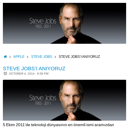
Skip
to
content
HOME
APPLE
STEVE JOBS
STEVE JOBS’I ANIYORUZ
STEVE JOBS’I ANIYORUZ
OCTOBER 4, 2014 - 9:58 PM
5 Ekim 2011’de teknoloji dünyasının en önemli ismi aramızdan