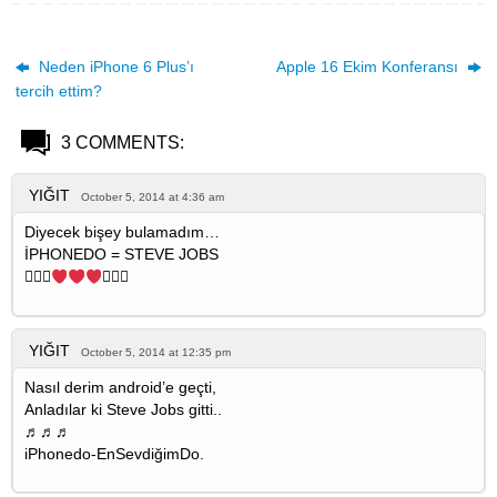
Neden iPhone 6 Plus’ı
Apple 16 Ekim Konferansı
tercih ettim?
3 COMMENTS:
YIĞIT
October 5, 2014 at 4:36 am
Diyecek bişey bulamadım…
İPHONEDO = STEVE JOBS


YIĞIT
October 5, 2014 at 12:35 pm
Nasıl derim android’e geçti,
Anladılar ki Steve Jobs gitti..
♬♬♬
iPhonedo-EnSevdiğimDo.