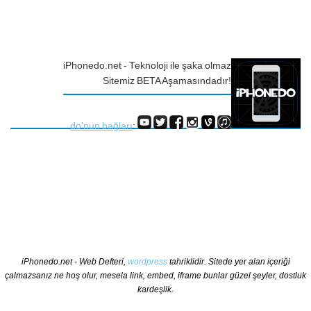
iPhonedo.net - Teknoloji ile şaka olmaz
Sitemiz BETA Aşamasındadır!
do'nun bağları
:
iPhonedo.net - Web Defteri,
wordpress
tahriklidir. Sitede yer alan içeriği
çalmazsanız ne hoş olur, mesela link, embed, iframe bunlar güzel şeyler, dostluk
kardeşlik.