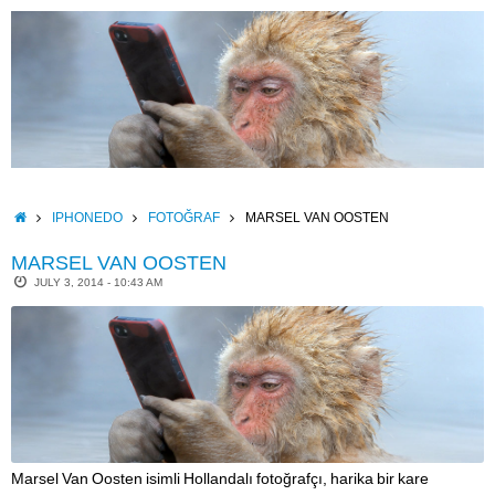
Skip
to
content
HOME
IPHONEDO
FOTOĞRAF
MARSEL VAN OOSTEN
MARSEL VAN OOSTEN
JULY 3, 2014 - 10:43 AM
Marsel Van Oosten isimli Hollandalı fotoğrafçı, harika bir kare