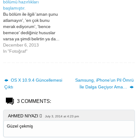
bölümü hazırlıkları
başlamıştır.
Bu bölüm ile ilgili 'aman şunu
atlamayın', 'en çok bunu
merak ediyorum', 'bence
bemece' dediğiniz hususlar
varsa ya şimdi belirtin ya da...
sonradan niye şunu atladın
December 6, 2013
diye mesaj atın… Post by
In "Fotoğraf"
iPhonedo.
OS X 10.9.4 Güncellemesi
Samsung, iPhone’un Pil Ömrü
Çıktı
İle Dalga Geçiyor Ama…
3 COMMENTS:
AHMED NIYAZI 
July 3, 2014 at 4:23 pm
Güzel çekmiş