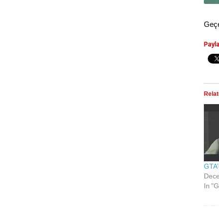
Geçe
Payl
Rela
GTA’
Dece
In "