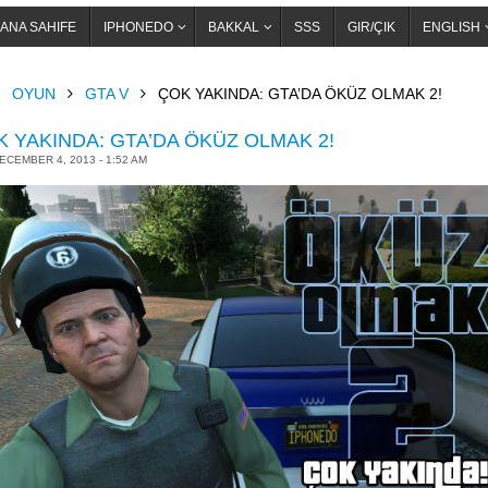
ANA SAHIFE
IPHONEDO
BAKKAL
SSS
GIR/ÇIK
ENGLISH
OME
OYUN
GTA V
ÇOK YAKINDA: GTA’DA ÖKÜZ OLMAK 2!
 YAKINDA: GTA’DA ÖKÜZ OLMAK 2!
ECEMBER 4, 2013 - 1:52 AM