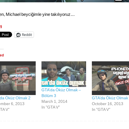
n, Michael beyciğimle yine takılıyoruz…
aş
Reddit
ted
GTA’da Öküz Olmak –
Bölüm 3
da Öküz Olmak 2
GTA’da Öküz Olmak
March 1, 2014
mber 6, 2013
October 16, 2013
In "GTA V"
GTA V"
In "GTA V"