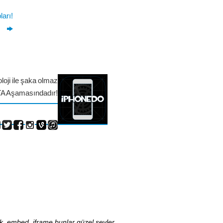
ları!
loji ile şaka olmaz
TA Aşamasındadır!
nk, embed, iframe bunlar güzel şeyler,