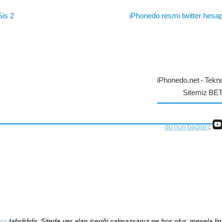
is 2
iPhonedo resmi twitter hesap
iPhonedo.net - Tekno
Sitemiz BE
do'nun bağları
:
ss
tahriklidir. Sitede yer alan içeriği çalmazsanız ne hoş olur, mesela li