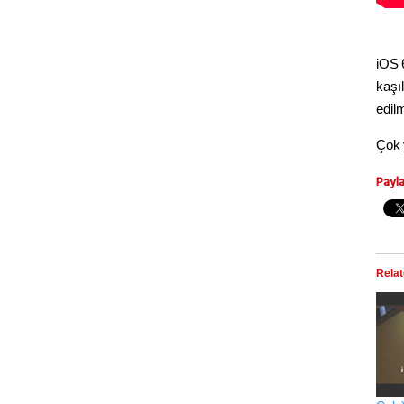
iOS 
kaşıl
edil
Çok 
Payl
Rela