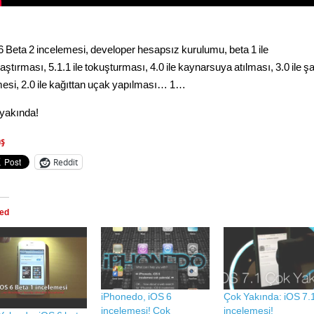
6 Beta 2 incelemesi, developer hesapsız kurulumu, beta 1 ile
aştırması, 5.1.1 ile tokuşturması, 4.0 ile kaynarsuya atılması, 3.0 ile şa
mesi, 2.0 ile kağıttan uçak yapılması… 1…
yakında!
aş
Reddit
ted
iPhonedo, iOS 6
Çok Yakında: iOS 7.
incelemesi! Çok
incelemesi!