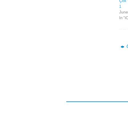
Çok 
1
June
In "i
Ō