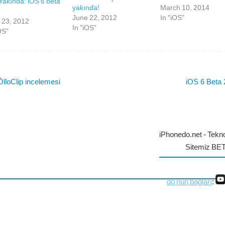
Yakında: iOS 6 beta
yakında!
March 10, 2014
June 22, 2012
In "iOS"
 23, 2012
In "iOS"
OS"
lloClip incelemesi
iOS 6 Beta
iPhonedo.net - Tekno
Sitemiz BE
do'nun bağları
: