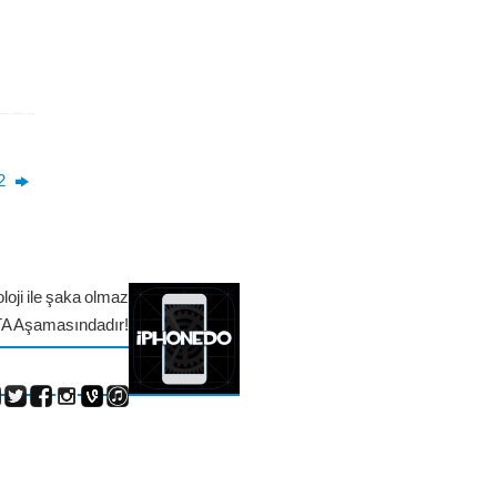
 2
loji ile şaka olmaz
TA Aşamasındadır!