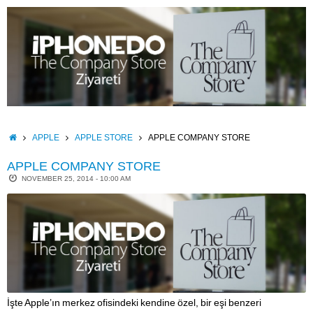
Skip
to
content
HOME
APPLE
APPLE STORE
APPLE COMPANY STORE
APPLE COMPANY STORE
NOVEMBER 25, 2014 - 10:00 AM
İşte Apple’ın merkez ofisindeki kendine özel, bir eşi benzeri