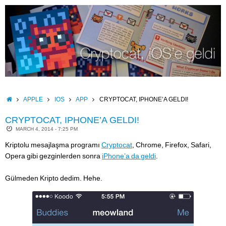
Skip
to
content
HOME
APPLE
IOS
APP
CRYPTOCAT, IPHONE’A GELDI!
CRYPTOCAT, IPHONE’A GELDI!
MARCH 4, 2014 - 7:25 PM
Kriptolu mesajlaşma programı
Cryptocat
, Chrome, Firefox, Safari,
Opera gibi gezginlerden sonra
iPhone’a da geldi
.
Gülmeden Kripto dedim. Hehe.