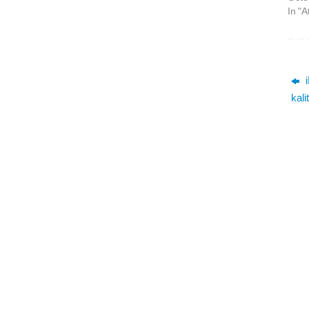
In "A
i
kali