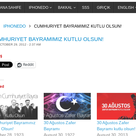
ANA SAHIFE
IPHONEDO
BAKKAL
SSS
GIR/ÇIK
ENGLISH
OME
IPHONEDO
CUMHURIYET BAYRAMIMIZ KUTLU OLSUN!
MHURIYET BAYRAMIMIZ KUTLU OLSUN!
CTOBER 29, 2012 - 2:37 AM
aş
Reddit
ted
uriyet Bayramınız
30 Ağustos Zafer
30 Ağustos Zafer
u Olsun!
Bayramı
Bayramı kutlu olsun!
ber 28, 1923
August 30, 1922
August 30, 2013