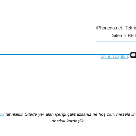
iPhonedo.net - Tekno
Sitemiz BE
do'nun bağları
:
ss
tahriklidir. Sitede yer alan içeriği çalmazsanız ne hoş olur, mesela li
dostluk kardeşlik.