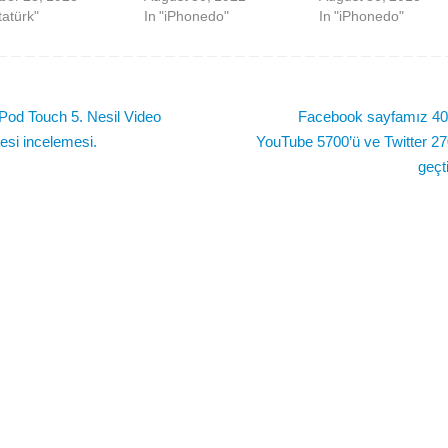
tatürk"
In "iPhonedo"
In "iPhonedo"
Pod Touch 5. Nesil Video
Facebook sayfamız 400
tesi incelemesi.
YouTube 5700’ü ve Twitter 27
geçt