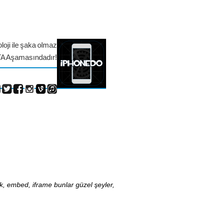
loji ile şaka olmaz
TA Aşamasındadır!
nk, embed, iframe bunlar güzel şeyler,