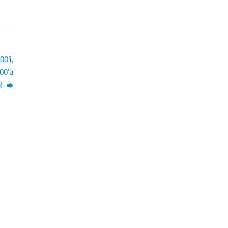
0’i,
00’ü
i!