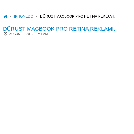
Skip
to
content
HOME
IPHONEDO
DÜRÜST MACBOOK PRO RETINA REKLAMI.
DÜRÜST MACBOOK PRO RETINA REKLAMI.
AUGUST 9, 2012 - 1:51 AM