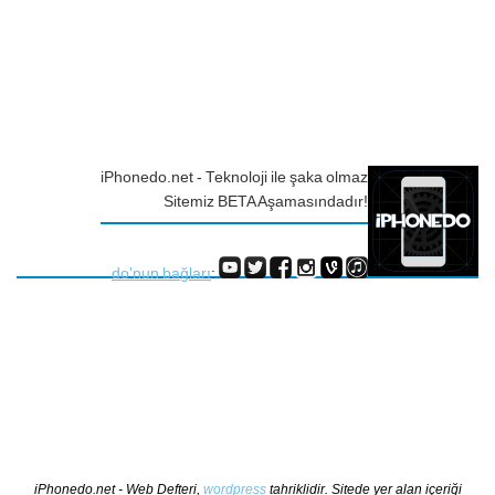
iPhonedo.net - Teknoloji ile şaka olmaz
Sitemiz BETA Aşamasındadır!
do'nun bağları
:
iPhonedo.net - Web Defteri,
wordpress
tahriklidir. Sitede yer alan içeriği