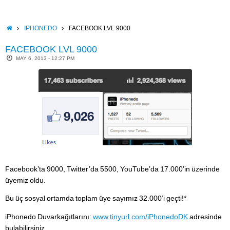
Skip
to
content
HOME
IPHONEDO
FACEBOOK LVL 9000
FACEBOOK LVL 9000
MAY 6, 2013 - 12:27 PM
Facebook’ta 9000, Twitter’da 5500, YouTube’da 17.000’in üzerinde
üyemiz oldu.
Bu üç sosyal ortamda toplam üye sayımız 32.000’i geçti!*
iPhonedo Duvarkağıtlarını:
www.tinyurl.com/iPhonedoDK
adresinde
bulabilirsiniz.