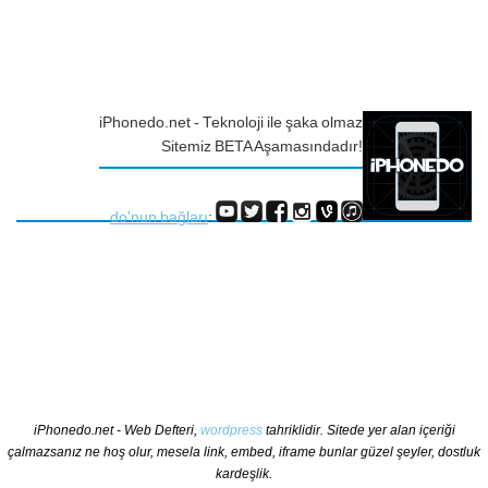
iPhonedo.net - Teknoloji ile şaka olmaz
Sitemiz BETA Aşamasındadır!
do'nun bağları
:
iPhonedo.net - Web Defteri,
wordpress
tahriklidir. Sitede yer alan içeriği
çalmazsanız ne hoş olur, mesela link, embed, iframe bunlar güzel şeyler, dostluk
kardeşlik.