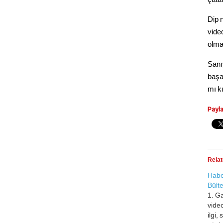
Dip 
vide
olma
Sanı
başa
mı kı
Payl
Rela
Habe
Bülte
1. G
vide
ilgi,