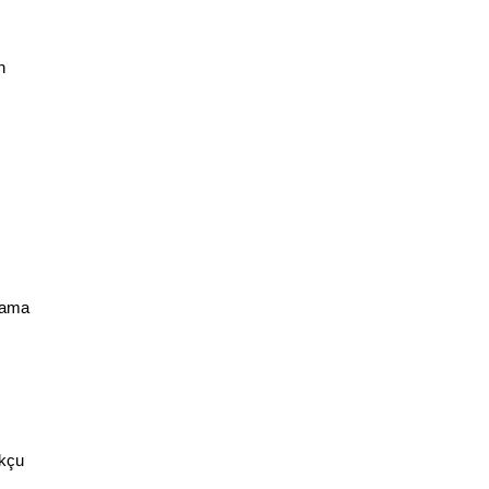
n
ı
z ama
ukçu