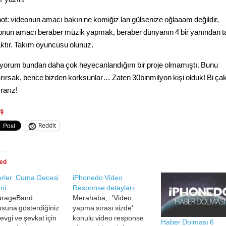
not: videonun amacı bakın ne komiğiz lan gülsenize oğlaaam değildir,
onun amacı beraber müzik yapmak, beraber dünyanın 4 bir yanından 
ktır. Takım oyuncusu olunuz.
yorum bundan daha çok heyecanlandığım bir proje olmamıştı. Bunu
rırsak, bence bizden korksunlar… Zaten 30binmilyon kişi olduk! Bi çak
rarız!
aş
Reddit
ted
rler: Cuma Gecesi
iPhonedo Video
ni
Response detayları
arageBand
Merahaba, 'Video
osuna gösterdiğiniz
yapma sırası sizde'
 sevgi ve şevkat için
konulu video response
Haber Dolması 6