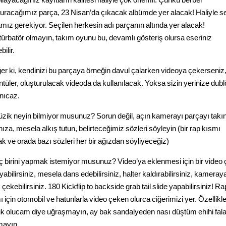
turacağımız parça, 23 Nisan’da çıkacak albümde yer alacak! Haliyle se
mız gerekiyor. Seçilen herkesin adı parçanın altında yer alacak!
ürbatör olmayın, takım oyunu bu, devamlı gösteriş olursa eseriniz
bilir.
ğer ki, kendinizi bu parçaya örneğin davul çalarken videoya çekerseniz,
ntüler, oluşturulacak videoda da kullanılacak. Yoksa sizin yerinize dubl
anıcaz.
üzik neyin bilmiyor musunuz? Sorun değil, açın kamerayı parçayı takı
ıza, mesela alkış tutun, belirteceğimiz sözleri söyleyin (bir rap kısmı
ak ve orada bazı sözleri her bir ağızdan söyliyeceğiz)
iç birini yapmak istemiyor musunuz? Video’ya eklenmesi için bir video 
yabilirsiniz, mesela dans edebilirsiniz, halter kaldırabilirsiniz, kameray
 çekebilirsiniz. 180 Kickflip to backside grab tail slide yapabilirsiniz! Ra
 için otomobil ve hatunlarla video çeken olurca ciğerimizi yer. Özellikl
k olucam diye uğraşmayın, ay bak sandalyeden nası düştüm ehihi fal
ayın.