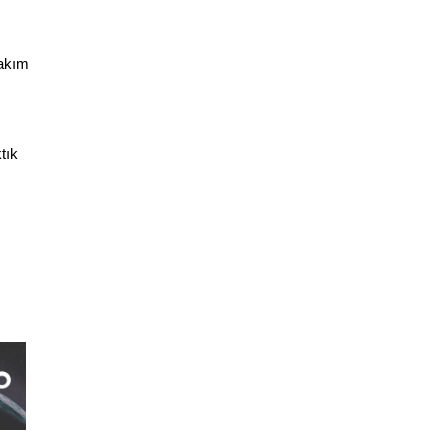
takım
tık