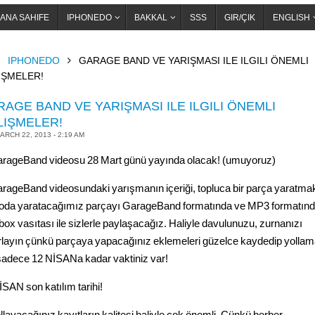
ANA SAHIFE
IPHONEDO
BAKKAL
SSS
GIR/ÇIK
ENGLISH
OME
IPHONEDO
GARAGE BAND VE YARIŞMASI ILE ILGILI ÖNEMLI
IŞMELER!
AGE BAND VE YARIŞMASI ILE ILGILI ÖNEMLI
LIŞMELER!
ARCH 22, 2013 - 2:19 AM
arageBand videosu 28 Mart günü yayında olacak! (umuyoruz)
arageBand videosundaki yarışmanın içeriği, topluca bir parça yaratma
oda yaratacağımız parçayı GarageBand formatında ve MP3 formatınd
box vasıtası ile sizlerle paylaşacağız. Haliyle davulunuzu, zurnanızı
rlayın çünkü parçaya yapacağınız eklemeleri güzelce kaydedip yolla
 sadece 12 NİSANa kadar vaktiniz var!
İSAN son katılım tarihi!
llayacağınız kayıtların kalitesi haliyle çok önemli. Çünkü berber