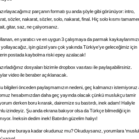
azırlayacağımız parçanın formatı şu anda şöyle gibi görünüyor: intro,
rat, sözler, nakarat, sözler, solo, nakarat, final. Hiç solo kısmı tamame
ait, gitar, saz, ne çalıyorsanız.
ollanan, en yaratıcı ve en uygun 3 çalışmaya da parmak kaykaylarımız
n yollayacağız, işin güzel yanı çok yakında Türkiye’ye geleceğimiz için
lerin postada kaybolma riski epey azalacak!
zırladığınız dosyaları bizimle dropbox vasıtası ile paylaşabilirsiniz.
ylar video ile beraber açıklanacak.
Bu bilgileri önceden paylaşmamızın nedeni, geç kalmanızı istemiyoru
omuz hesabımızdan daha geç yayında olacak çünkü muslukçu tamir
yorum derken boru kırarak, dairemize su bastırdı, inek adam! Haliyle
nlu izindeyiz. Şu anda ekrana bakıyor olsa da Türkçe bilmediği için
mıyor. İneksin dedim inek! Batırdın güzelim halıyı!
Oha yine buraya kadar okudunuz mu? Okuduysanız, yorumlara ‘musl
ı’ yazın!