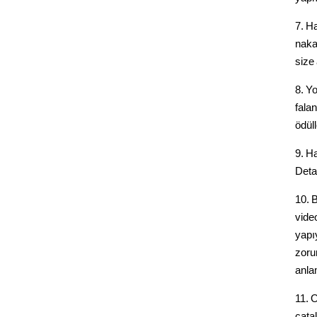
7. H
naka
size 
8. Y
fala
ödül
9. Ha
Deta
10. 
vide
yapı
zoru
anla
11. 
çatal