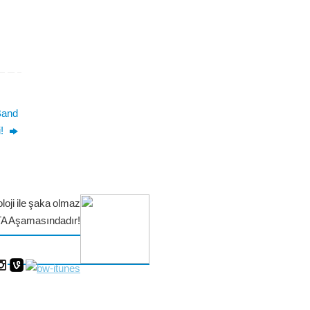
Band
i!
loji ile şaka olmaz
TA Aşamasındadır!