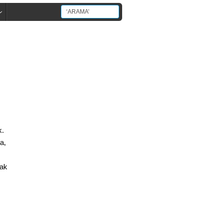
k.
a,
mak