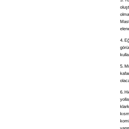
oluş
olma
Mast
elene
4. E
görü
kull
5. M
kafan
olac
6. H
yolla
klark
kısmı
komi
yapm