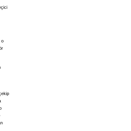
çici
 o
ör
n
çekip
a
p
e
an