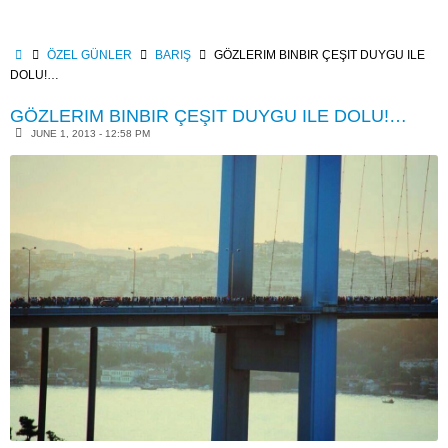
Skip
to
content
HOME
ÖZEL GÜNLER
BARIŞ
GÖZLERIM BINBIR ÇEŞIT DUYGU ILE
DOLU!…
GÖZLERIM BINBIR ÇEŞIT DUYGU ILE DOLU!…
JUNE 1, 2013 - 12:58 PM