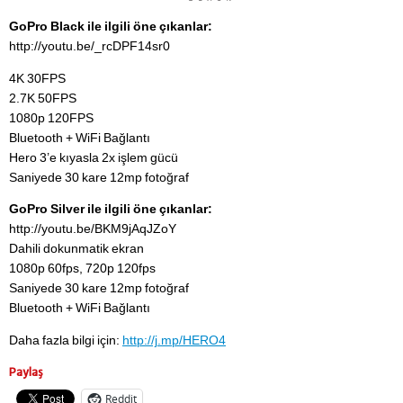
GoPro Black ile ilgili öne çıkanlar:
http://youtu.be/_rcDPF14sr0
4K 30FPS
2.7K 50FPS
1080p 120FPS
Bluetooth + WiFi Bağlantı
Hero 3’e kıyasla 2x işlem gücü
Saniyede 30 kare 12mp fotoğraf
GoPro Silver ile ilgili öne çıkanlar:
http://youtu.be/BKM9jAqJZoY
Dahili dokunmatik ekran
1080p 60fps, 720p 120fps
Saniyede 30 kare 12mp fotoğraf
Bluetooth + WiFi Bağlantı
Daha fazla bilgi için:
http://j.mp/HERO4
Paylaş
Reddit