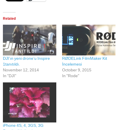
Related
DJI’ın yeni drone’u Inspire
RØDELink FilmMaker Kit
1tanıtıldı.
İncelemesi
November 12, 2014
October 9, 2015
In "DJI"
In "Rode"
iPhone 4S, 4, 3GS, 3G