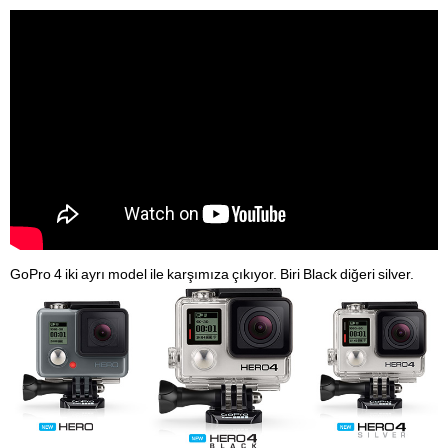
GoPro 4 iki ayrı model ile karşımıza çıkıyor. Biri Black diğeri silver.