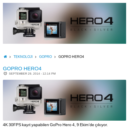
Skip
to
content
HOME
TEKNOLOJI
GOPRO
GOPRO HERO4
GOPRO HERO4
SEPTEMBER 29, 2014 - 12:14 PM
4K 30FPS kayıt yapabilen GoPro Hero 4, 9 Ekim’de çıkıyor.