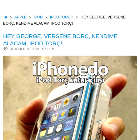
Skip
to
content
HOME
APPLE
IPOD
IPOD TOUCH
HEY GEORGE, VERSENE
BORÇ, KENDIME ALACAM, IPOD TORÇ!
HEY GEORGE, VERSENE BORÇ, KENDIME
ALACAM, IPOD TORÇ!
OCTOBER 11, 2012 - 6:59 PM