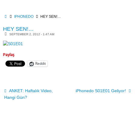
Skip
to
content
HOME
IPHONEDO
HEY SEN!…
HEY SEN!…
SEPTEMBER 2, 2012 - 1:47 AM
Paylaş
Reddit
ANKET: Haftalık Video,
iPhonedo S01E01 Geliyor!
Hangi Gün?