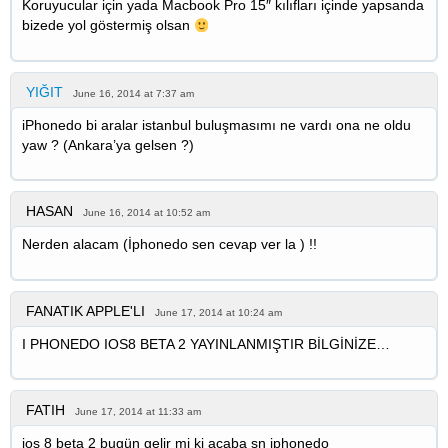
Koruyucular için yada Macbook Pro 15″ kılıfları içinde yapsanda
bizede yol göstermiş olsan
YIĞIT
June 16, 2014 at 7:37 am
iPhonedo bi aralar istanbul buluşmasımı ne vardı ona ne oldu
yaw ? (Ankara’ya gelsen ?)
HASAN
June 16, 2014 at 10:52 am
Nerden alacam (İphonedo sen cevap ver la ) !!
FANATIK APPLE'LI
June 17, 2014 at 10:24 am
I PHONEDO IOS8 BETA 2 YAYINLANMIŞTIR BİLGİNİZE…
FATIH
June 17, 2014 at 11:33 am
ios 8 beta 2 bugün gelir mi ki acaba sn iphonedo