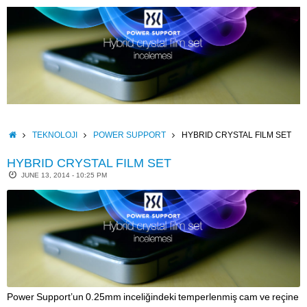
Skip
to
content
HOME
TEKNOLOJI
POWER SUPPORT
HYBRID CRYSTAL FILM SET
HYBRID CRYSTAL FILM SET
JUNE 13, 2014 - 10:25 PM
Power Support’un 0.25mm inceliğindeki temperlenmiş cam ve reçine