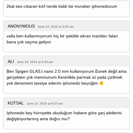
2kat ses cıkaran kılıf nerde kaldı be muraber iphonedocum
ANONYMOUS
June 14, 2014 at 3:05 am
valla ben kullanmıyorum hiç bir şekilde ekran mantları falan
bana çok saçma geliyor.
ALI
June 14, 2014 at 3:43 am
Ben Spigen GLAS.t nano 2.0 mm kullanıyorum.Esnek değil ama
gerçekten çok memnunum.Kesinlikle parmak izi yada çizilmek
yok denemeni tavsiye ederim iphonedo beyciğim
KUTSAL
June 14, 2014 at 6:07 am
Iphonedo bey hürriyette okuduğum habere göre şarj aletlerini
değiştiriyorlarmış ama doğru mu?