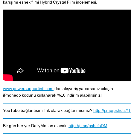
karışımı esnek filmi Hybrid Crystal Film incelemesi.
www.powersupportintl.com
‘dan alışveriş yaparsanız çıkışta
iPhonedo kodunu kullanarak %10 indirim alabilirsiniz!
YouTube bağlantısını link olarak bağlar mısınız?
http://j.mp/pshcfsYT
Bir gün her yer DailyMotion olacak:
http://j.mp/pshcfsDM