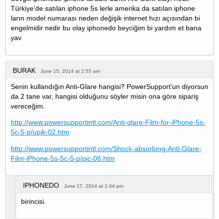
Türkiye’de satılan iphone 5s lerle amerika da satılan iphone
ların model numarası neden değişik internet hızı açısından bi
engelmidir nedir bu olay iphonedo beyciğim bi yardım et bana
yav
BURAK
June 15, 2014 at 2:55 am
Senin kullandığın Anti-Glare hangisi? PowerSupport’un diyorsun
da 2 tane var, hangisi olduğunu söyler misin ona göre sipariş
vereceğim.
http://www.powersupportintl.com/Anti-glare-Film-for-iPhone-5s-
5c-5-p/upjk-02.htm
http://www.powersupportintl.com/Shock-absorbing-Anti-Glare-
Film-iPhone-5s-5c-5-p/pjc-06.htm
IPHONEDO
June 17, 2014 at 1:44 pm
birincisi.