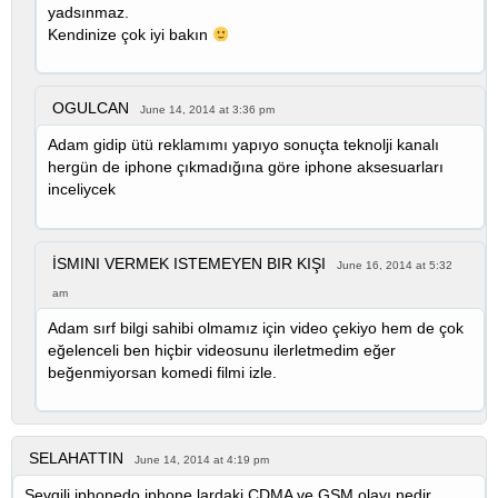
yadsınmaz.
Kendinize çok iyi bakın
OGULCAN
June 14, 2014 at 3:36 pm
Adam gidip ütü reklamımı yapıyo sonuçta teknolji kanalı
hergün de iphone çıkmadığına göre iphone aksesuarları
inceliycek
İSMINI VERMEK ISTEMEYEN BIR KIŞI
June 16, 2014 at 5:32
am
Adam sırf bilgi sahibi olmamız için video çekiyo hem de çok
eğelenceli ben hiçbir videosunu ilerletmedim eğer
beğenmiyorsan komedi filmi izle.
SELAHATTIN
June 14, 2014 at 4:19 pm
Sevgili iphonedo iphone lardaki CDMA ve GSM olayı nedir