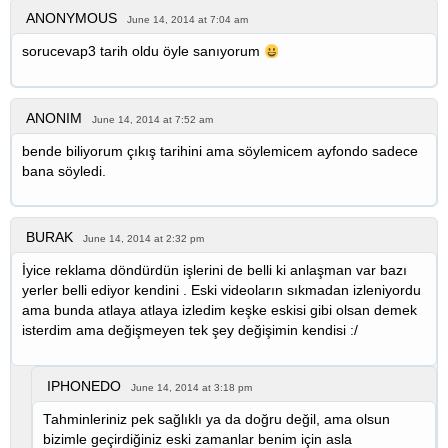
ANONYMOUS
June 14, 2014 at 7:04 am
sorucevap3 tarih oldu öyle sanıyorum
ANONIM
June 14, 2014 at 7:52 am
bende biliyorum çıkış tarihini ama söylemicem ayfondo sadece
bana söyledi.
BURAK
June 14, 2014 at 2:32 pm
İyice reklama döndürdün işlerini de belli ki anlaşman var bazı
yerler belli ediyor kendini . Eski videoların sıkmadan izleniyordu
ama bunda atlaya atlaya izledim keşke eskisi gibi olsan demek
isterdim ama değişmeyen tek şey değişimin kendisi :/
IPHONEDO
June 14, 2014 at 3:18 pm
Tahminleriniz pek sağlıklı ya da doğru değil, ama olsun
bizimle geçirdiğiniz eski zamanlar benim için asla