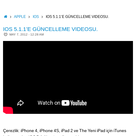
Skip
to
content
HOME
APPLE
IOS
IOS 5.1.1’E GÜNCELLEME VIDEOSU.
IOS 5.1.1’E GÜNCELLEME VIDEOSU.
MAY 7, 2012 - 12:28 AM
Çerezlik: iPhone 4, iPhone 4S, iPad 2 ve The Yeni iPad için iTunes