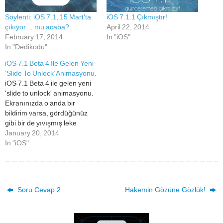
Söylenti: iOS 7.1, 15 Mart’ta
iOS 7.1.1 Çıkmıştır!
çıkıyor… mu acaba?
April 22, 2014
February 17, 2014
In "iOS"
In "Dedikodu"
iOS 7.1 Beta 4 İle Gelen Yeni
‘Slide To Unlock’ Animasyonu.
iOS 7.1 Beta 4 ile gelen yeni
'slide to unlock' animasyonu.
Ekranınızda o anda bir
bildirim varsa, gördüğünüz
gibi bir de yıvışmış leke
yapıyor yazının etrafına.
January 20, 2014
In "iOS"
Soru Cevap 2
Hakemin Gözüne Gözlük!