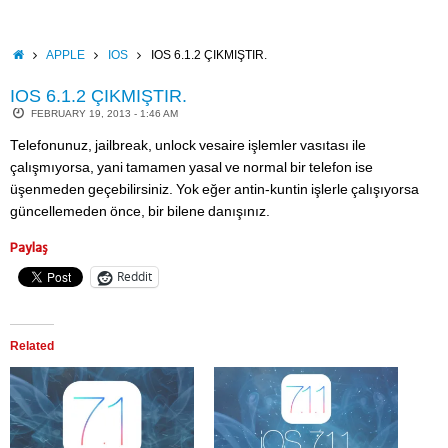
Skip
to
content
HOME
APPLE
IOS
IOS 6.1.2 ÇIKMIŞTIR.
IOS 6.1.2 ÇIKMIŞTIR.
FEBRUARY 19, 2013 - 1:46 AM
Telefonunuz, jailbreak, unlock vesaire işlemler vasıtası ile
çalışmıyorsa, yani tamamen yasal ve normal bir telefon ise
üşenmeden geçebilirsiniz. Yok eğer antin-kuntin işlerle çalışıyorsa
güncellemeden önce, bir bilene danışınız.
Paylaş
Reddit
Related