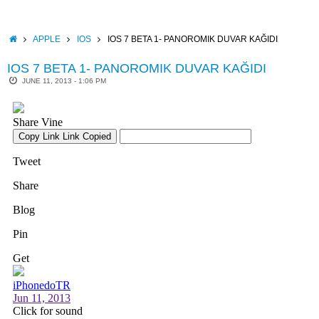
Skip
to
content
HOME
APPLE
IOS
IOS 7 BETA 1- PANOROMIK DUVAR KAĞIDI
IOS 7 BETA 1- PANOROMIK DUVAR KAĞIDI
JUNE 11, 2013 - 1:06 PM