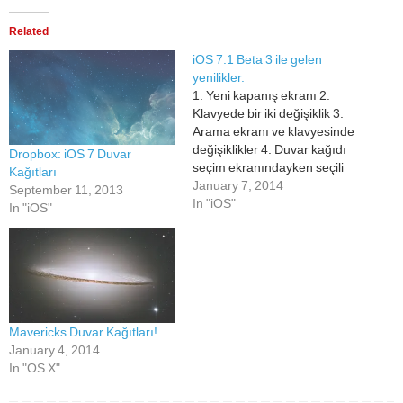
Related
iOS 7.1 Beta 3 ile gelen
yenilikler.
1. Yeni kapanış ekranı 2.
Klavyede bir iki değişiklik 3.
Arama ekranı ve klavyesinde
değişiklikler 4. Duvar kağıdı
Dropbox: iOS 7 Duvar
seçim ekranındayken seçili
Kağıtları
olan duvar kağıdına dokunup
January 7, 2014
September 11, 2013
yeniden ayarlama yapabiliyor
In "iOS"
In "iOS"
ve paralaks etkisini açıp
kapatabiliyorsunuz.
Mavericks Duvar Kağıtları!
January 4, 2014
In "OS X"