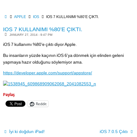
Skip
to
content
HOME
APPLE
IOS
IOS 7 KULLANIMI %80’E ÇIKTI.
IOS 7 KULLANIMI %80’E ÇIKTI.
JANUARY 27, 2014 - 9:47 PM
iOS 7 kullanımı %80’e çıktı diyor Apple.
Bu insanların yüzde kaçının iOS 6’ya dönmek için elinden geleni
yapmaya hazır olduğunu söylemiyor ama.
https://developer.apple.com/support/appstore/
Paylaş
Reddit
İyi ki doğdun iPad!
iOS 7.0.5 Çıktı