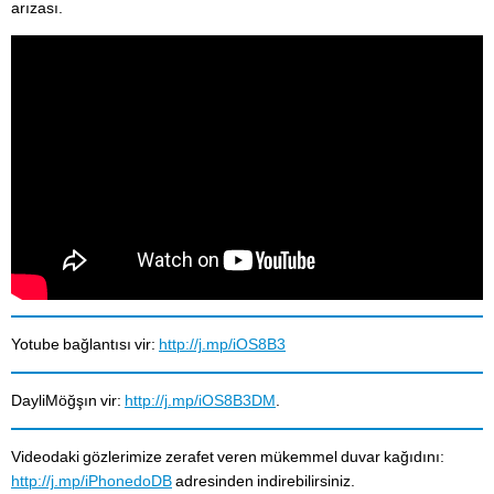
arızası.
Yotube bağlantısı vir:
http://j.mp/iOS8B3
DayliMöğşın vir:
http://j.mp/iOS8B3DM
.
Videodaki gözlerimize zerafet veren mükemmel duvar kağıdını:
http://j.mp/iPhonedoDB
adresinden indirebilirsiniz.