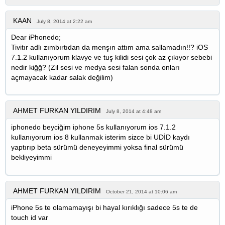
KAAN
July 8, 2014 at 2:22 am
Dear iPhonedo;
Tivitır adlı zımbırtıdan da menşın attım ama sallamadın!!? iOS
7.1.2 kullanıyorum klavye ve tuş kilidi sesi çok az çıkıyor sebebi
nedir kiğğ? (Zil sesi ve medya sesi falan sonda onları
açmayacak kadar salak değilim)
AHMET FURKAN YILDIRIM
July 8, 2014 at 4:48 am
iphonedo beyciğim iphone 5s kullanıyorum ios 7.1.2
kullanıyorum ios 8 kullanmak isterim sizce bi UDİD kaydı
yaptırıp beta sürümü deneyeyimmi yoksa final sürümü
bekliyeyimmi
AHMET FURKAN YILDIRIM
October 21, 2014 at 10:06 am
iPhone 5s te olamamayışı bi hayal kırıklığı sadece 5s te de
touch id var