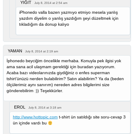
YIĞIT
July 8, 2014 at 2:54 am
iPhonedo valla bazen yazmıyo etmiyo mesela yanlış
yazdım diyelim o yanlış yazdığım şeyi düzeltmek için
tıkladığım da donup kalıyo
YAMAN
July 8, 2014 at 2:19 am
İphonedo beyciğim öncelikle merhaba. Konuyla pek ilgisi yok
ama sana acil ulaşmam gerektiği için buradan yazıyorum.
Acaba bazı videolarınızda giydiğiniz o enfes superman
tshirt’ünüzü nerden bulabilirim? Satın alabilirim? Ya da (beden
ölçülerimiz aynı sanırım) nereden adres bilgilerimi size
gönderebilirim :)) Teşekkürler.
EROL
July 8, 2014 at 3:18 am
http://www.hottopic.com
t-shirt ün satıldığı site soru-cevap 3
ün içinde vardı bu