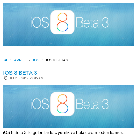
Skip
to
content
HOME
APPLE
IOS
IOS 8 BETA 3
IOS 8 BETA 3
JULY 8, 2014 - 2:05 AM
iOS 8 Beta 3 ile gelen bir kaç yenilik ve hala devam eden kamera