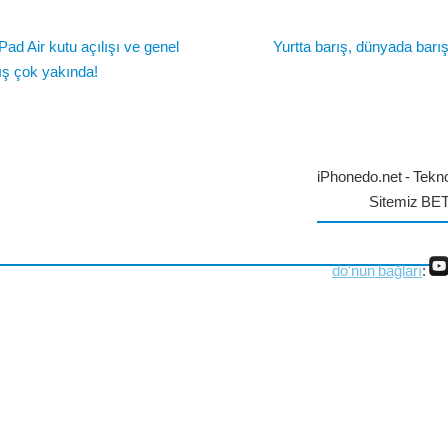
Pad Air kutu açılışı ve genel
Yurtta barış, dünyada barı
ış çok yakında!
iPhonedo.net - Tekno
Sitemiz BE
do'nun bağları
: