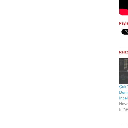
Payl
Rela
Çok 
Deri
İnce
Nove
In "i