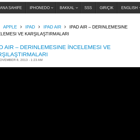
ANA SAHIFE
IPHONEDO
BAKKAL
SSS
GIR/ÇIK
ENGLISH
OME
APPLE
IPAD
IPAD AIR
IPAD AIR – DERINLEMESINE
ELEMESI VE KARŞILAŞTIRMALARI
D AIR – DERINLEMESINE İNCELEMESI VE
RŞILAŞTIRMALARI
OVEMBER 8, 2013 - 1:23 AM