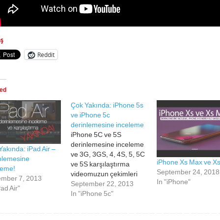
aş
Reddit
ted
Çok Yakında: iPhone 5s
ve iPhone 5c
derinlemesine inceleme
iPhone 5C ve 5S
derinlemesine inceleme
Yakında: iPad Air –
ve 3G, 3GS, 4, 4S, 5, 5C
nlemesine
iPhone Xs Max ve X
ve 5S karşılaştırma
leme!
September 24, 2018
videomuzun çekimleri
mber 7, 2013
In "iPhone"
devam etmektedir. Çok
September 22, 2013
Pad Air"
yakında karşınızda
In "iPhone 5c"
olacaktır.