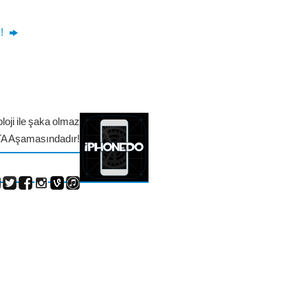
ş!
loji ile şaka olmaz
TA Aşamasındadır!