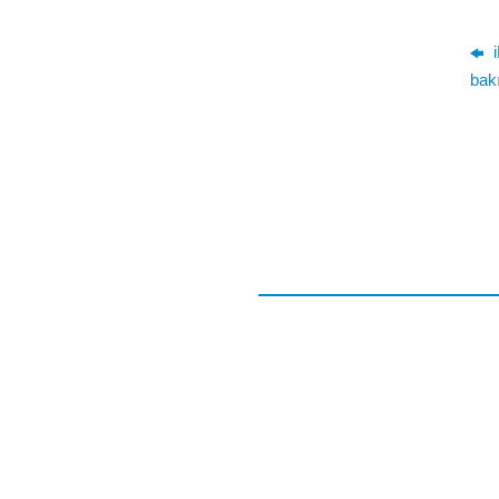
i
bak