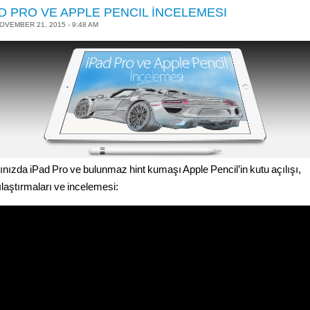
D PRO VE APPLE PENCIL İNCELEMESI
OVEMBER 21, 2015 - 9:48 AM
ınızda iPad Pro ve bulunmaz hint kumaşı Apple Pencil’in kutu açılışı,
ılaştırmaları ve incelemesi: