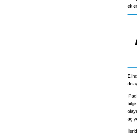
ekle
Elind
dola
iPad
bilg
olay
açıy
İler