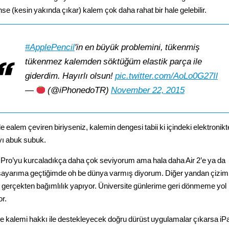
nse (kesin yakında çıkar) kalem çok daha rahat bir hale gelebilir.
#ApplePencil
'in en büyük problemini, tükenmiş
tükenmez kalemden söktüğüm elastik parça ile
giderdim. Hayırlı olsun!
pic.twitter.com/AoLo0G27Il
—
(@iPhonedoTR)
November 22, 2015
e ealem çeviren biriyseniz, kalemin dengesi tabii ki içindeki elektronik
yı abuk subuk.
 Pro’yu kurcaladıkça daha çok seviyorum ama hala daha Air 2’e ya da
isayarıma geçtiğimde oh be dünya varmış diyorum. Diğer yandan çizim
ı gerçekten bağımlılık yapıyor. Üniversite günlerime geri dönmeme yol
or.
ide kalemi hakkı ile destekleyecek doğru dürüst uygulamalar çıkarsa iP