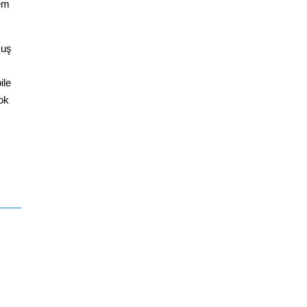
lem
muş
ile
ok