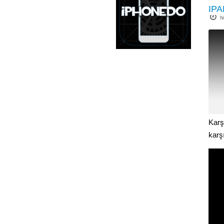
IPA
N
Karş
karş