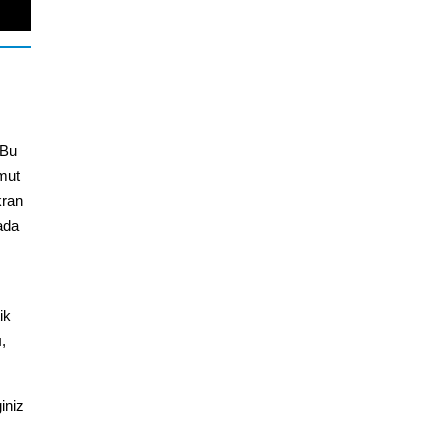
 Bu
omut
kran
rada
ik
,
iniz