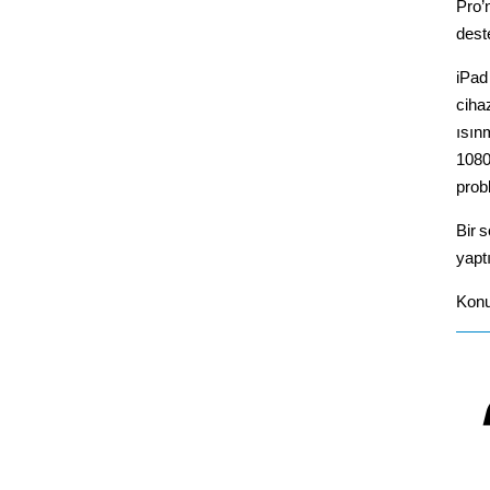
Pro’
dest
iPad
ciha
ısın
1080
prob
Bir s
yapt
Konu 