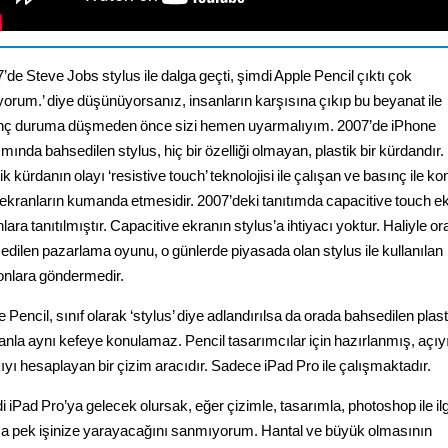
’de Steve Jobs stylus ile dalga geçti, şimdi Apple Pencil çıktı çok
yorum.’ diye düşünüyorsanız, insanların karşısına çıkıp bu beyanat ile
nç duruma düşmeden önce sizi hemen uyarmalıyım. 2007’de iPhone
ımında bahsedilen stylus, hiç bir özelliği olmayan, plastik bir kürdandır.
ik kürdanın olayı ‘resistive touch’ teknolojisi ile çalışan ve basınç ile k
 ekranların kumanda etmesidir. 2007’deki tanıtımda capacitive touch e
lara tanıtılmıştır. Capacitive ekranın stylus’a ihtiyacı yoktur. Haliyle o
edilen pazarlama oyunu, o günlerde piyasada olan stylus ile kullanılan
fonlara göndermedir.
 Pencil, sınıf olarak ‘stylus’ diye adlandırılsa da orada bahsedilen plast
anla aynı kefeye konulamaz. Pencil tasarımcılar için hazırlanmış, açıyı
ıyı hesaplayan bir çizim aracıdır. Sadece iPad Pro ile çalışmaktadır.
i iPad Pro’ya gelecek olursak, eğer çizimle, tasarımla, photoshop ile ilg
a pek işinize yarayacağını sanmıyorum. Hantal ve büyük olmasının