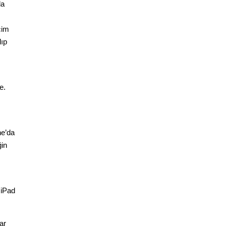
la
çim
lıp
e.
ne’da
ğin
 iPad
ar