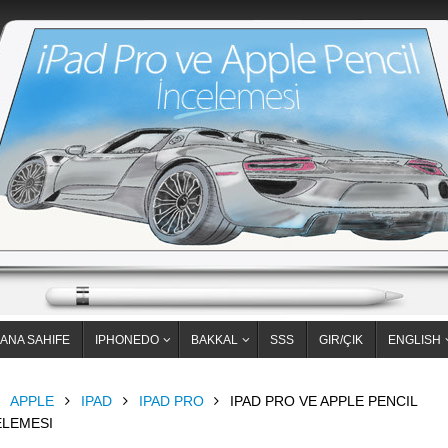
ANA SAHIFE
IPHONEDO
BAKKAL
SSS
GIR/ÇIK
ENGLISH
OME
APPLE
IPAD
IPAD PRO
IPAD PRO VE APPLE PENCIL
ELEMESI