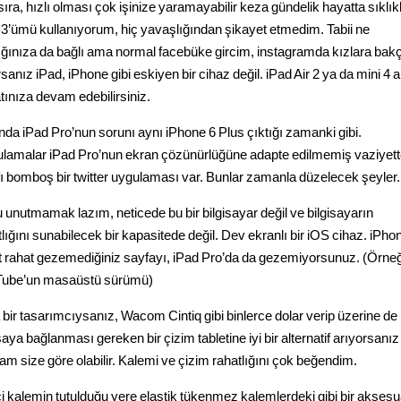
ıra, hızlı olması çok işinize yaramayabilir keza gündelik hayatta sıklık
 3’ümü kullanıyorum, hiç yavaşlığından şikayet etmedim. Tabii ne
ığınıza da bağlı ama normal facebüke gircim, instagramda kızlara bak
sanız iPad, iPhone gibi eskiyen bir cihaz değil. iPad Air 2 ya da mini 4 a
tınıza devam edebilirsiniz.
nda iPad Pro’nun sorunı aynı iPhone 6 Plus çıktığı zamanki gibi.
lamalar iPad Pro’nun ekran çözünürlüğüne adapte edilmemiş vaziyett
fı bomboş bir twitter uygulaması var. Bunlar zamanla düzelecek şeyler.
 unutmamak lazım, neticede bu bir bilgisayar değil ve bilgisayarın
lığını sunabilecek bir kapasitede değil. Dev ekranlı bir iOS cihaz. iPho
t rahat gezemediğiniz sayfayı, iPad Pro’da da gezemiyorsunuz. (Örne
ube’un masaüstü sürümü)
bir tasarımcıysanız, Wacom Cintiq gibi binlerce dolar verip üzerine de
saya bağlanması gereken bir çizim tabletine iyi bir alternatif arıyorsanız
tam size göre olabilir. Kalemi ve çizim rahatlığını çok beğendim.
i kalemin tutulduğu yere elastik tükenmez kalemlerdeki gibi bir aksesu