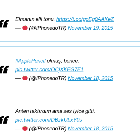
Elmanın elli tonu.
https://t.co/goEg0AAKeZ
—
(@iPhonedoTR)
November 19, 2015
#ApplePencil
olmuş, bence.
pic.twitter.com/OCjXKEG7E1
—
(@iPhonedoTR)
November 18, 2015
Anten taktırdım ama ses iyice gitti.
pic.twitter.com/DBzkUbxY0s
—
(@iPhonedoTR)
November 18, 2015