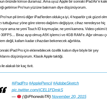
nun önünde kimse duramaz. Ama uyuz Apple bir sonraki iPad Air’e ka
eği getirirse Pro’nun yüzüne bakmam diye düşünüyorum.
 Pro’nun pil ömrü diğer iPad’lerden oldukça iyi, 4 hoparlör çok güzel ol
zı tuttuğunuz yöne göre stereo dağılımı değişiyor, cihaz neredeyse hiç
mıyor ama ne yeni Touch ID koymuşlar, ne yeni kamera. Video çekimi b
 30FPS… Biraz ayıp olmuş A9X işlemci ve 4GB RAM’e. Ağır olması ç
lem değil, kafam kadar cihazdan bekenecek ağırlıkta.
onraki iPad Pro için eklenebilecek özellik kalsın diye böyle bir şey
ıklarını düşünüyorum. Klasik Apple taktiği.
ile alakalı bir kaç tivit.
#iPadPro
#ApplePencil
#AdobeSketch
pic.twitter.com/jCEL1FDmkS
—
(@iPhonedoTR)
November 20, 2015