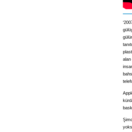
‘2007
gülü
gülü
tanıt
plast
alan
insan
bahs
tele
Apple
kürd
bask
Şimd
yoks