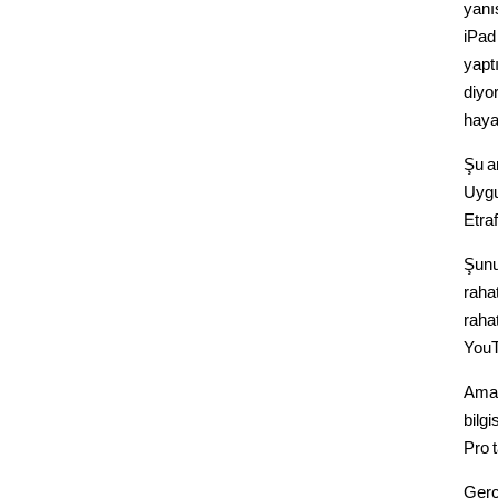
yanıs
iPad
yapt
diyor
haya
Şu a
Uygu
Etra
Şunu
rahat
raha
YouT
Ama 
bilgi
Pro 
Gerç