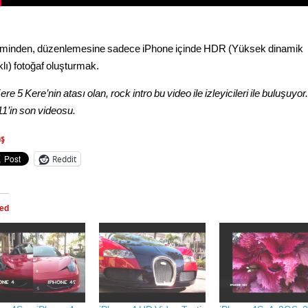
minden, düzenlemesine sadece iPhone içinde HDR (Yüksek dinamik
klı) fotoğaf oluşturmak.
ere 5 Kere’nin atası olan, rock intro bu video ile izleyicileri ile buluşuyor.
11’in son videosu.
aş
Reddit
ted