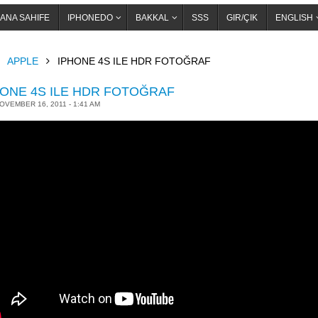
ANA SAHIFE
IPHONEDO
BAKKAL
SSS
GIR/ÇIK
ENGLISH
OME
APPLE
IPHONE 4S ILE HDR FOTOĞRAF
HONE 4S ILE HDR FOTOĞRAF
OVEMBER 16, 2011 - 1:41 AM