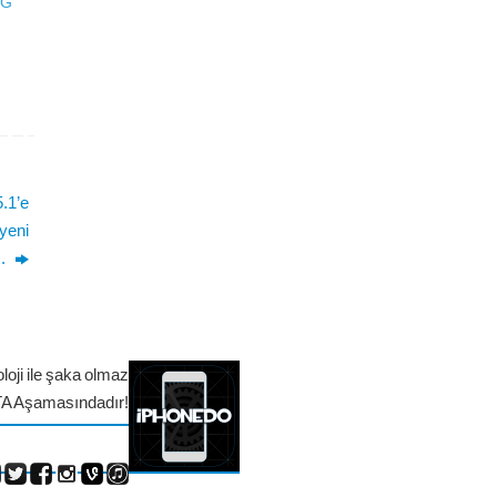
3G
.1’e
yeni
ş.
loji ile şaka olmaz
TA Aşamasındadır!