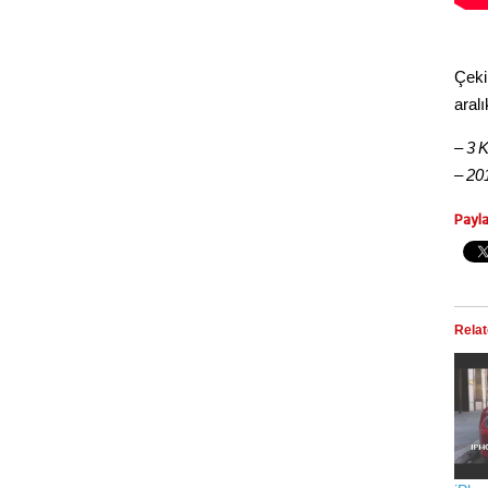
Çeki
aralı
– 3 K
– 20
Payl
Rela