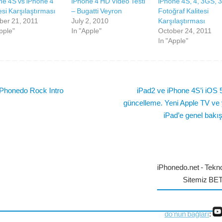
ne 4S vs iPhone 4
iPhone 4 HD Video Testi
iPhone 4S, 4, 3GS, 
esi Karşılaştırması
– Bugatti Veyron
Fotoğraf Kalitesi
ber 21, 2011
July 2, 2010
Karşılaştırması
pple"
In "Apple"
October 24, 2011
In "Apple"
Phonedo Rock Intro
iPad2 ve iPhone 4S’i iOS 5
güncelleme. Yeni Apple TV ve 
iPad’e genel bakı
iPhonedo.net - Tekno
Sitemiz BE
do'nun bağları
: