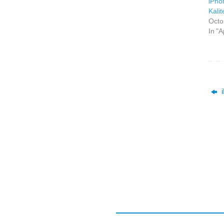
iPho
Kalit
Octo
In "A
i