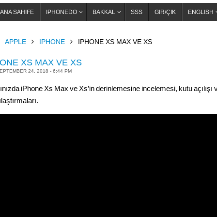
ANA SAHIFE
IPHONEDO
BAKKAL
SSS
GIR/ÇIK
ENGLISH
OME
APPLE
IPHONE
IPHONE XS MAX VE XS
HONE XS MAX VE XS
EPTEMBER 24, 2018 - 6:44 PM
ınızda iPhone Xs Max ve Xs’in derinlemesine incelemesi, kutu açılışı 
laştırmaları.