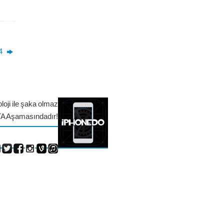
 4
loji ile şaka olmaz
TA Aşamasındadır!