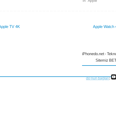
In "Apple"
pple TV 4K
Apple Watch
iPhonedo.net - Tekno
Sitemiz BE
do'nun bağları
: