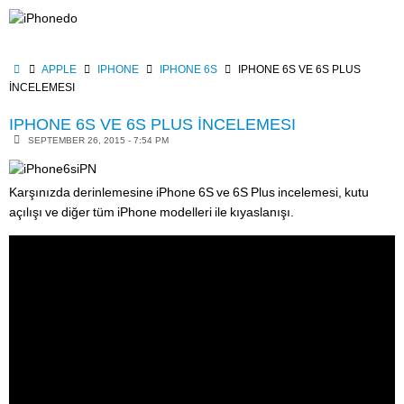
Skip
to
content
HOME
APPLE
IPHONE
IPHONE 6S
IPHONE 6S VE 6S PLUS
İNCELEMESI
IPHONE 6S VE 6S PLUS İNCELEMESI
SEPTEMBER 26, 2015 - 7:54 PM
Karşınızda derinlemesine iPhone 6S ve 6S Plus incelemesi, kutu
açılışı ve diğer tüm iPhone modelleri ile kıyaslanışı.