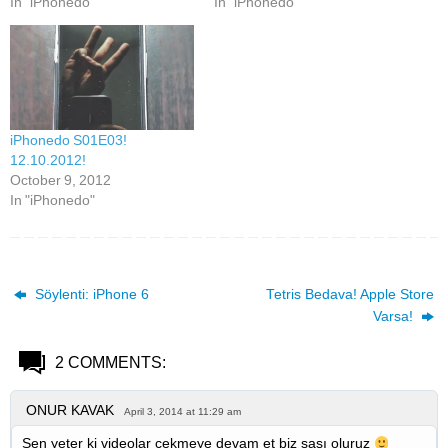
In "iPhonedo"
In "iPhonedo"
iPhonedo S01E03!
12.10.2012!
October 9, 2012
In "iPhonedo"
Söylenti: iPhone 6
Tetris Bedava! Apple Store
Varsa!
2 COMMENTS:
ONUR KAVAK
April 3, 2014 at 11:29 am
Sen yeter ki videolar çekmeye devam et biz şaşı oluruz