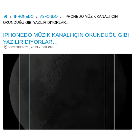
Skip
to
content
HOME
IPHONEDO
AYFONDO
IPHONEDO MÜZIK KANALI IÇIN
OKUNDUĞU GIBI YAZILIR DIYORLAR…
IPHONEDO MÜZIK KANALI IÇIN OKUNDUĞU GIBI
YAZILIR DIYORLAR…
OCTOBER 21, 2013 - 6:00 PM