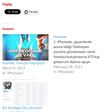
Paylaş
Reddit
Related
Haberler
1. iPhonedo, geçenlerde
anons ettiği 'Gelmeyen
yüzüme gözükmesin' isimli
İstanbul buluşmasına 470 kişi
geliyorum diyince apıştı.
Kod Adı: Gençler Kapışıyor!
Konu ile ilgili bar, konferans
February 28, 2013
March 8, 2013
salonu, diskotek, hamam gibi
In "iPhonedo"
In "iPhonedo"
yerleşim birimlerini
kapatmaya yönelik
girişimlere başlandı. 2.
GarageBand'den önce
yayınlanacak iki minik
video'nun 'gençler kapışıyor'
kod isimli ikinci videosu, bir
En Sevdiğim Do çıkmıştır!
kaç güne yayında olacak.