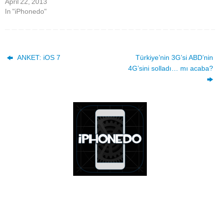
April 22, 2013
Bu…
In "iPhonedo"
ANKET: iOS 7
Türkiye’nin 3G’si ABD’nin
4G’sini solladı… mı acaba?