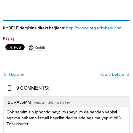
KYBELE dergisine direkt bağlantı:
http://odtuvt.org.tr/kybele.html
Paylaş
Reddit
Hayaller
iOS 8 Beta 5
9 COMMENTS:
BORA35MM
August 4, 2014 at 9:54 pm
Cok samimisin Iphondo beyciim (beyciim de senden yapisti
agzima babama Ismail beyciim dedim oda agzima yapistirdi ) .
Tesekkurler .