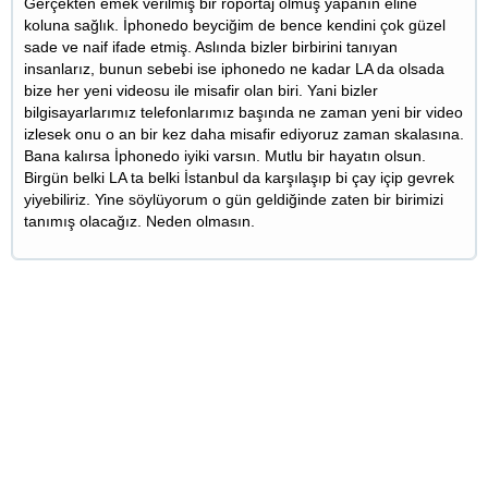
Gerçekten emek verilmiş bir röportaj olmuş yapanın eline
koluna sağlık. İphonedo beyciğim de bence kendini çok güzel
sade ve naif ifade etmiş. Aslında bizler birbirini tanıyan
insanlarız, bunun sebebi ise iphonedo ne kadar LA da olsada
bize her yeni videosu ile misafir olan biri. Yani bizler
bilgisayarlarımız telefonlarımız başında ne zaman yeni bir video
izlesek onu o an bir kez daha misafir ediyoruz zaman skalasına.
Bana kalırsa İphonedo iyiki varsın. Mutlu bir hayatın olsun.
Birgün belki LA ta belki İstanbul da karşılaşıp bi çay içip gevrek
yiyebiliriz. Yine söylüyorum o gün geldiğinde zaten bir birimizi
tanımış olacağız. Neden olmasın.