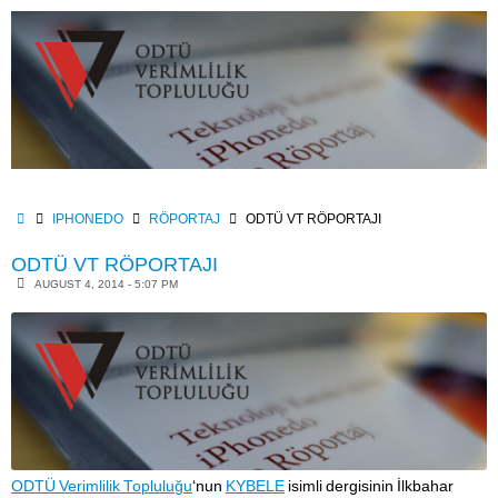
Skip
to
content
HOME
IPHONEDO
RÖPORTAJ
ODTÜ VT RÖPORTAJI
ODTÜ VT RÖPORTAJI
AUGUST 4, 2014 - 5:07 PM
ODTÜ Verimlilik Topluluğu
‘nun
KYBELE
isimli dergisinin İlkbahar