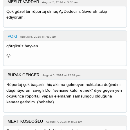
MESUT VARDAR
August 5, 2014 at 5:30 am
Çok güzel bir röportaj olmuş AyDedecim. Severek takip
ediyorum.
POKI
August 5, 2014 at 7:19 am
görgüsüz hayvan
🙂
BURAK GENCER
August 5, 2014 at 12:09 pm
Röportaj çok başarılı, hiç aklıma gelmeyen noktalara değindini
düşünüyorum sevgili Do. “serisine küfür etmek” diye geçen yeri
okuyunca röportajı yapan elemanın samsungcu olduğuna
kanaat getirdim. (hehehe)
MERT KÖSEOĞLU
August 7, 2014 at 8:02 am