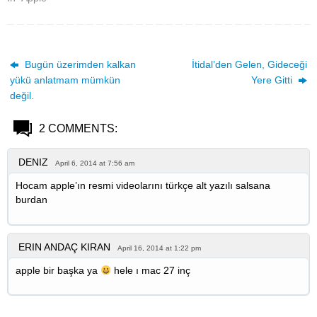
Bugün üzerimden kalkan
İtidal’den Gelen, Gideceği
yükü anlatmam mümkün
Yere Gitti
değil.
2 COMMENTS:
DENIZ
April 6, 2014 at 7:56 am
Hocam apple’ın resmi videolarını türkçe alt yazılı salsana
burdan
ERIN ANDAÇ KIRAN
April 16, 2014 at 1:22 pm
apple bir başka ya
hele ı mac 27 inç