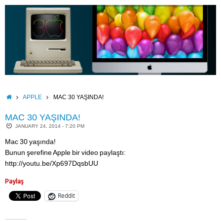
Skip
to
content
HOME
APPLE
MAC 30 YAŞINDA!
MAC 30 YAŞINDA!
JANUARY 24, 2014 - 7:20 PM
Mac 30 yaşında!
Bunun şerefine Apple bir video paylaştı:
http://youtu.be/Xp697DqsbUU
Paylaş
Reddit