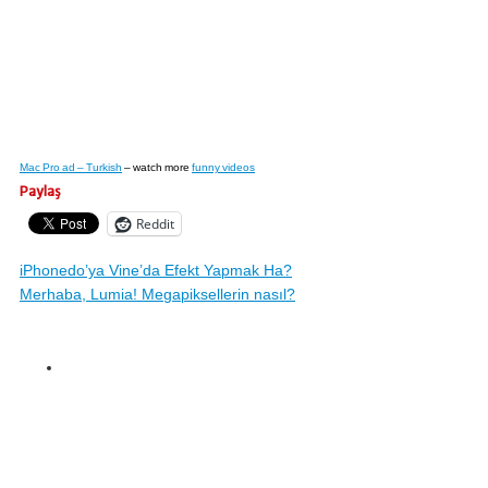
Mac Pro ad – Turkish
– watch more
funny videos
Paylaş
Reddit
iPhonedo’ya Vine’da Efekt Yapmak Ha?
Merhaba, Lumia! Megapiksellerin nasıl?