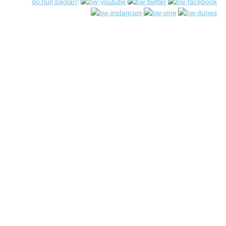
do'nun bağları
: