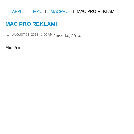
Skip
HOME
APPLE
MAC
MACPRO
MAC PRO REKLAMI
to
content
MAC PRO REKLAMI
AUGUST 23, 2013 - 1:00 AM
June 14, 2014
MacPro