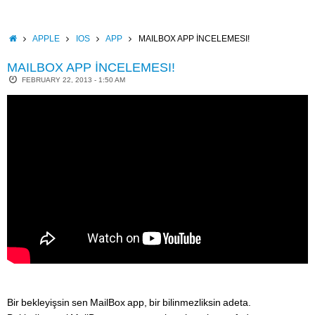
Skip
to
content
HOME
APPLE
IOS
APP
MAILBOX APP İNCELEMESI!
MAILBOX APP İNCELEMESI!
FEBRUARY 22, 2013 - 1:50 AM
Bir bekleyişsin sen MailBox app, bir bilinmezliksin adeta.