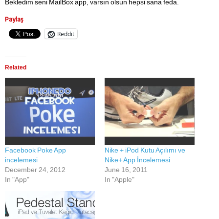
Bekledim seni MailBox app, varsın olsun hepsi sana feda.
Paylaş
Reddit
Related
Facebook Poke App
Nike + iPod Kutu Açılımı ve
incelemesi
Nike+ App İncelemesi
December 24, 2012
June 16, 2011
In "App"
In "Apple"